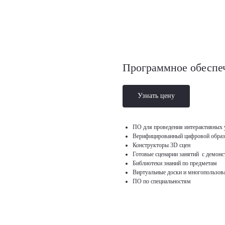
Программное обеспе
Узнать цену
ПО для проведения интерактивных у
Верифицированный цифровой образ
Конструкторы 3D сцен
Готовые сценарии занятий с демон
Библиотеки знаний по предметам
Виртуальные доски и многопользов
ПО по специальностям