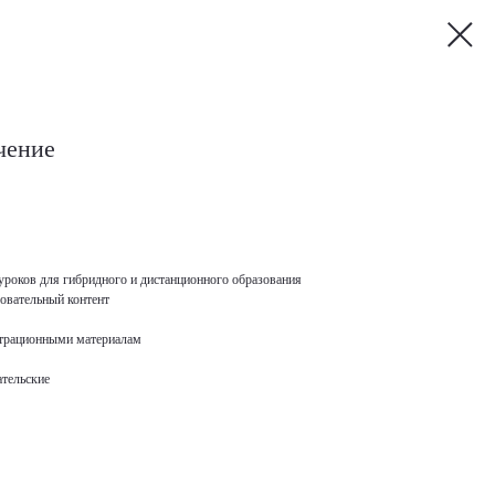
чение
роков для гибридного и дистанционного образования
овательный контент
страционными материалам
ательские