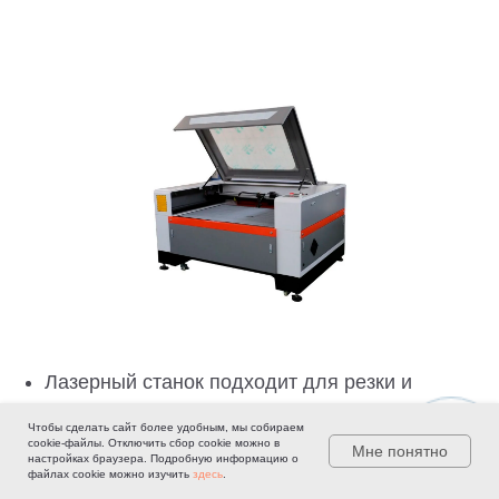
Лазерный станок подходит для резки и
гравировки, при этом мощность лазерного
Чтобы сделать сайт более удобным, мы собираем
излучателя 90-110 Вт достаточна для
cookie-файлы. Отключить сбор cookie можно в
Мне понятно
настройках браузера. Подробную информацию о
быстрой резки листов фанеры, а система
файлах cookie можно изучить
здесь
.
дымоудаления предотвращает загрязнение