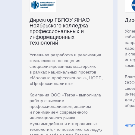
Директор ГБПОУ ЯНАО
Дир
Ноябрьского колледжа
профессиональных и
Успе
информационных
каби
технологий
напр
лабо
и сп
Успешная разработка и реализация
инте
комплексного оснащения
комп
специализированных мастерских
в рамках национальных проектов
Благ
«Молодые профессионалы», ЦОПП,
ООО 
«Профессионалитет».
свое
инте
Компания ООО «Тегра» выполнила
для 
работу с высоким
обра
профессионализмом, знанием
и пониманием современного
инновационного рынка
мультимедийных и интерактивных
Читат
технологий, что позволило колледжу