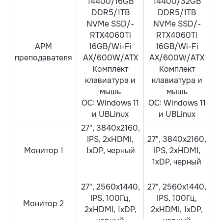
14400/16GB
14400/32GB
DDR5/1TB
DDR5/­1TB
NVMe SSD/­
NVMe SSD/­
RTX4060Ti
RTX4060Ti
АРМ
16GB/Wi-Fi
16GB/­Wi-Fi
преподавателя
AX/­600W/­ATX
AX/­600W/­ATX
Комплект
Комплект
клавиатура и
клавиатура и
мышь
мышь
ОС: Windows 11
ОС: Windows 11
и UBLinux
и UBLinux
27", 3840x2160,
IPS, 2хHDMI,
27", 3840x2160,
Монитор 1
1хDP, черный
IPS, 2хHDMI,
1хDP, черный
27", 2560x1440,
27", 2560x1440,
IPS, 100Гц,
IPS, 100Гц,
Монитор 2
2хHDMI, 1хDP,
2хHDMI, 1хDP,