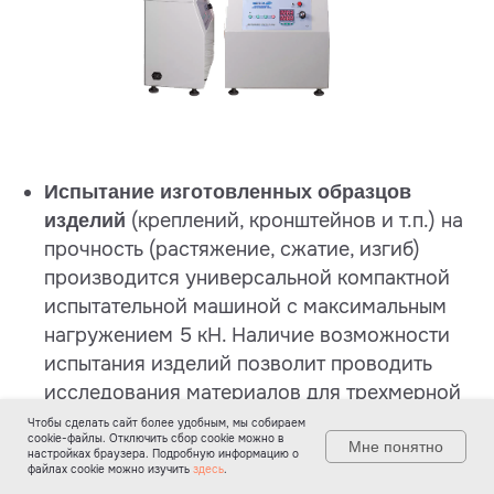
Испытание изготовленных образцов
(креплений, кронштейнов и т.п.) на
изделий
прочность (растяжение, сжатие, изгиб)
производится универсальной компактной
испытательной машиной с максимальным
нагружением 5 кН. Наличие возможности
испытания изделий позволит проводить
исследования материалов для трехмерной
печати и факторов, влияющих на прочность
Чтобы сделать сайт более удобным, мы собираем
cookie-файлы. Отключить сбор cookie можно в
Мне понятно
изделий и сохранение их формы при
настройках браузера. Подробную информацию о
файлах cookie можно изучить
здесь
.
рабочих нагрузках.