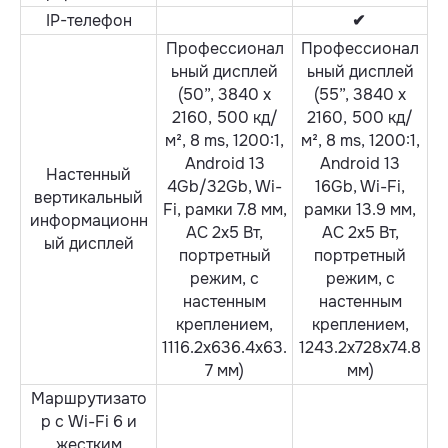
IP-телефон
✔
Профессионал
Профессионал
ьный дисплей
ьный дисплей
(50”, 3840 х
(55”, 3840 х
2160, 500 кд/
2160, 500 кд/
м², 8 ms, 1200:1,
м², 8 ms, 1200:1,
Android 13
Android 13
Настенный
4Gb/32Gb, Wi-
16Gb, Wi-Fi,
вертикальный
Fi, рамки 7.8 мм,
рамки 13.9 мм,
информационн
АС 2х5 Вт,
АС 2х5 Вт,
ый дисплей
портретный
портретный
режим, с
режим, с
настенным
настенным
креплением,
креплением,
1116.2х636.4х63.
1243.2х728х74.8
7 мм)
мм)
Маршрутизато
р с Wi-Fi 6 и
жестким