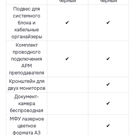
черный
черный
Подвес для
системного
блока и
✔
✔
кабельные
органайзеры
Комплект
проводного
подключения
✔
✔
АРМ
преподавателя
Кронштейн для
✔
двух мониторов
Документ-
камера
✔
беспроводная
МФУ лазерное
цветное
✔
Связаться
формата А3