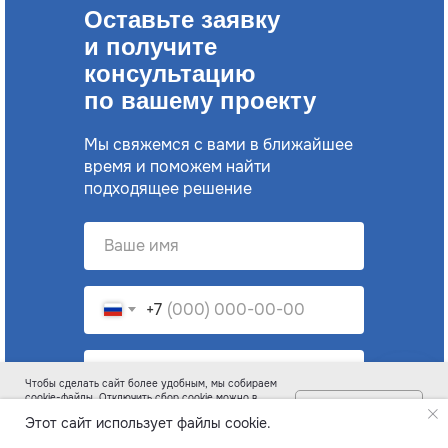
Оставьте заявку
и получите
консультацию
по вашему проекту
Мы свяжемся с вами в ближайшее
время и поможем найти
подходящее решение
+7
Чтобы сделать сайт более удобным, мы собираем
cookie-файлы. Отключить сбор cookie можно в
Мне понятно
настройках браузера. Подробную информацию о
Этот сайт использует файлы cookie.
файлах cookie можно изучить
здесь
.